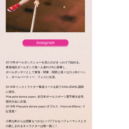
instagram
2013年ポールダンスショーを見たのがきっかけで始める。
東海地区ポールダンス第一人者KUMIに師事し、
ポールダンサーとして東海・関東・関西と様々なCLUBイベン
ト、ポールパーティー、フェスに出演。
2016年インストラクター養成コースを経てANNJEWEL講師
に就任。
Miss pole dance japan , 全日本ポールスポーツ選手権大会等、
国内大会に出場。
2019年 Miss pole dance japan ダブルス（Haruna &Sara）3
位受賞！
小柄な体からは想像もつかないパワフルなパフォーマンスとそ
の親しまれるキャラクターは唯一無二！