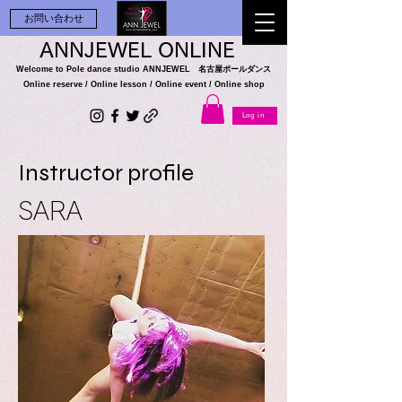
お問い合わせ
ANNJEWEL ONLINE
Welcome to Pole dance studio
ANNJEWEL 名古屋ポールダンス
Online reserve / Online lesson / Online
event / Online shop
Log in
Instructor profile
​SARA