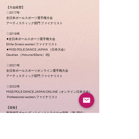
【大会経歴】
♢2017年
全日本ポールスポーツ選手権大会
アーティスティック部門 ファイナリスト
♢2019年
⚫︎全日本ポールスポーツ選手権大会
Ellite Sineor woman ファイナリスト
⚫︎MISS POLE DANCE JAPAN （日本大会）
Doubles （Haruna &Sara）3位
♢2021年
全日本ポールスポーツオンライン選手権大会
アーティスティック部門 ファイナリスト
♢2022年
MISS POLE DANCE JAPAN ONLINE（オンライン日本大会）
Professional woman ファイナリスト
【資格】
東海地区ポールダンスインストラクター資格 （第1期生）